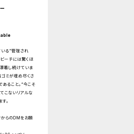
アー
lable
ている“管理され
のビーチには驚くほ
で漂着し続けていま
着ゴミが埋め尽くさ
あること。“今こそ
えてこないリアルな
ます。
タからのDMをお願