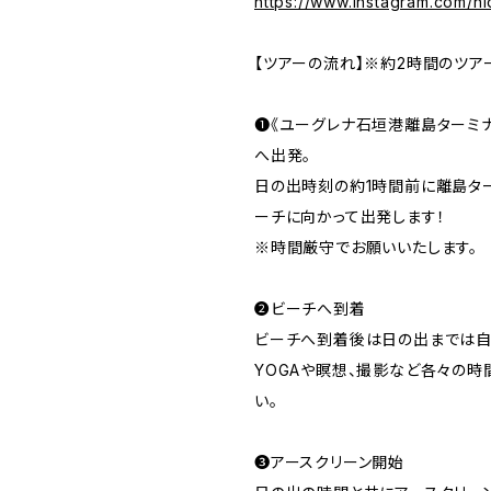
https://www.instagram.com/hi
【ツアーの流れ】※約2時間のツア
❶《ユーグレナ石垣港離島ターミナ
へ出発。
日の出時刻の約1時間前に離島タ
ーチに向かって出発します！
※時間厳守でお願いいたします。
❷ビーチへ到着
ビーチへ到着後は日の出までは自
YOGAや瞑想、撮影など各々の時
い。
❸アースクリーン開始