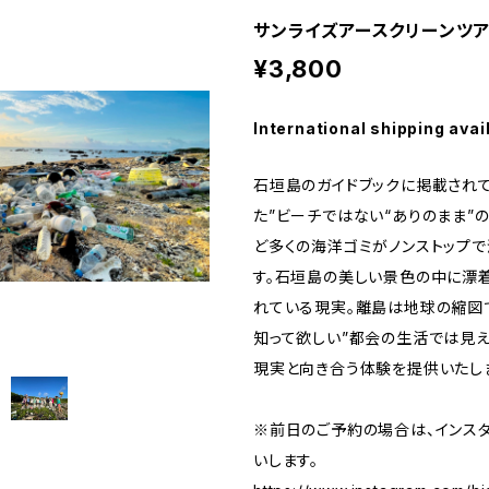
サンライズアースクリーンツ
¥3,800
International shipping avai
石垣島のガイドブックに掲載され
た”ビーチではない“ありのまま”
ど多くの海洋ゴミがノンストップ
す。石垣島の美しい景色の中に漂
れている現実。離島は地球の縮図で
知って欲しい”都会の生活では見
現実と向き合う体験を提供いたし
※前日のご予約の場合は、インス
いします。